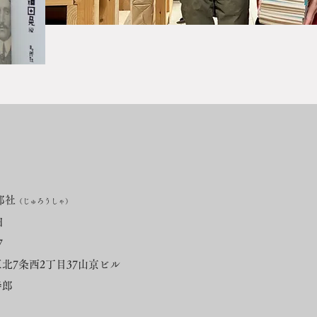
郎社
（じゅろうしゃ）
日
7
条西2丁目37山京ビル
寿郎