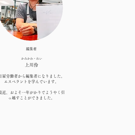
トーリーに興味を持っ
者をひきつけてやまな
ょう。
の訪問者に知らせたい
めたきっかけ、またど
編集者
アバリュー、顧客への
かみかわ・れい
上川伶
を説明してください。
しょう。
​日雇労働者から編集者になりました。
エスペラントを学んでいます。
最近、およそ一年がかりでようやく引
っ越すことができました。​​