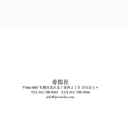
寿郎社
〒060-0807 札幌市北区北７条西２丁目 37山京ビル
​TEL 011-708-8565 ​FAX 011ｰ708ｰ8566
​info
@jurous
ha.com