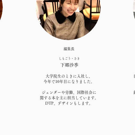
てのウェブサイトにはストーリーがあり、訪問者はあなたのス
ます。フォロワーと共有したい個人的な情報や、サイトの訪問
うな興味深い逸話や事実をこのスペースで公開するといいでし
ストボックスをダブルクリックしてテキストを編集し、サイト
をここに追加してください。ビジネスサイトなら、あなたが始
​編集長
うな道のりをたどってきたのかを共有しましょう。あなたのコ
しもごう・さき
下郷沙季
ットメント、そしてあなたがどの点で他よりも優れているのか
、またはビデオを追加して、さらにエンゲージメントを高めま
大学院生のときに入社し、
今年で10年目になりました。
ジェンダーや労働、国際社会に
関する本を主に担当しています。
DTP、デザインもします。