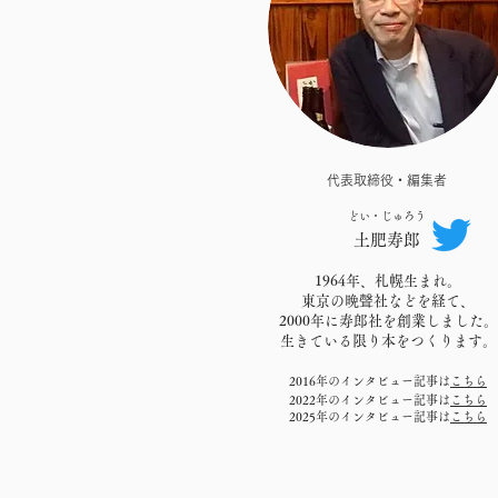
すべ
てい
いよ
テキ
代表取締役・編集者
情報
のよ
どい・じゅろう
土肥寿郎
コミ
写真
1964年、札幌生まれ。
東京の晩聲社などを経て、
2000年に寿郎社を創業しました。
生きている限り本をつくります。
2016年のインタビュー記事は
こちら
2022年のインタビュー記事は
こちら
2025年のインタビュー記事は
こちら