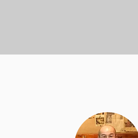
これ
私たちの
詳し
に、
みま
ストーリー