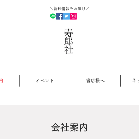
＼新刊情報をお届け／​
内
イベント
書店様へ
ネ
会社案内