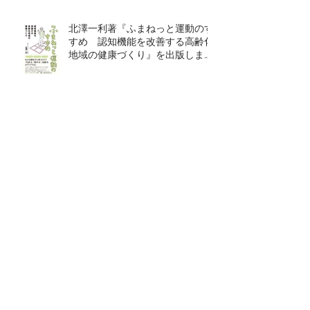
北澤一利著『ふまねっと運動のす
すめ 認知機能を改善する高齢化
地域の健康づくり』を出版しまし
た！
玄武岩・金敬黙編著『新たな時代
の〈日韓連帯〉市民運動』［寿郎
社ブックレット4］を出版しまし
た！
西尾正道著『被曝インフォデミッ
ク トリチウム、内部被曝
――ICRPによるエセ科学の拡散』
を出版しました！