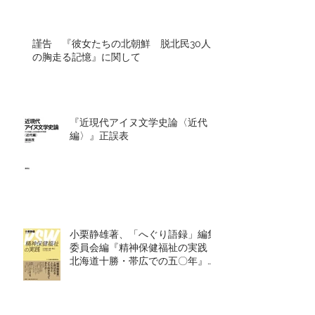
謹告 『彼女たちの北朝鮮 脱北民30人
の胸走る記憶』に関して
『近現代アイヌ文学史論〈近代
編〉』正誤表
小栗静雄著、「へぐり語録」編集
委員会編『精神保健福祉の実践
北海道十勝・帯広での五〇年』を
出版しました！