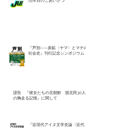
25年目のごあいさつ
『芦別——炭鉱〈ヤマ〉とマチの
社会史』刊行記念シンポジウム
謹告 『彼女たちの北朝鮮 脱北民30人
の胸走る記憶』に関して
『近現代アイヌ文学史論〈近代