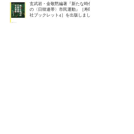
玄武岩・金敬黙編著『新たな時代
の〈日韓連帯〉市民運動』［寿郎
社ブックレット4］を出版しまし
た！
西尾正道著『被曝インフォデミッ
ク トリチウム、内部被曝
――ICRPによるエセ科学の拡散』
を出版しました！
田中秀穂著『家族』を出版しまし
た！